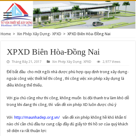
Home
>
Xin Phép Xây Dựng- XPXD
>
XPXD Biên Hòa-Đồng Nai
XPXD Biên Hòa-Đồng Nai
Tháng Bảy 21, 2017
Xin Phép Xây Dựng- XPXD
2,977 Views
Để bắt đầu cho một ngôi nhà được phù hợp quy định trong xây dựng-
ngoài công việc thiết kế thi công , thì công việc xin phép xây dựng là
điều không thể thiếu.
Với gia chủ cũng như thi công, không muốn bị đội thanh tra làm khó dễ
trong khi đang thi công, thì vấn đề xin phép XD luôn được chú ý
Với
http://maunhadep.org.vn/
vấn đề xin phép không hề khó khắn tí
nào chỉ cần chủ đầu tư cung cấp đầy đủ giấy tờ thì hồ sơ của quý khách
sẽ diện ra rất thuận lợi: