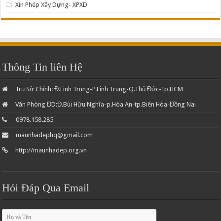
Xin Phép Xây Dựng- XPXD
Thông Tin liên Hệ
Trụ Sở Chính: Đ.Linh Trung-P.Linh Trung-Q.Thủ Đức-Tp.HCM
Văn Phòng ĐD:Đ.Bùi Hữu Nghĩa-p.Hóa An-tp.Biên Hòa-Đồng Nai
0978.158.285
maunhadephq@gmail.com
http://maunhadep.org.vn
Hỏi Đáp Qua Email