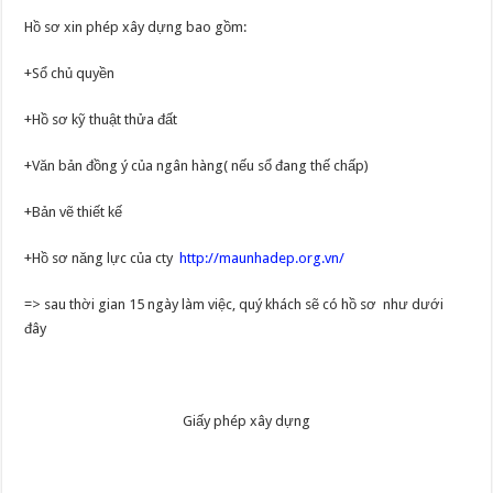
Hồ sơ xin phép xây dựng bao gồm:
+Sổ chủ quyền
+Hồ sơ kỹ thuật thửa đất
+Văn bản đồng ý của ngân hàng( nếu sổ đang thế chấp)
+Bản vẽ thiết kế
+Hồ sơ năng lực của cty
http://maunhadep.org.vn/
=> sau thời gian 15 ngày làm việc, quý khách sẽ có hồ sơ như dưới
đây
Giấy phép xây dựng