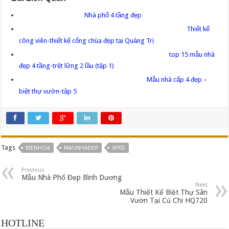
Nhà phố 4 tầng đẹp
Thiết kế
công viên-thiết kế cổng chùa đẹp tại Quảng Trị
top 15 mẫu nhà
đẹp 4 tầng-trệt lững 2 lầu (tập 1)
Mẫu nhà cấp 4 đẹp –
biệt thự vườn-tập 5
Tags
BIENHOA
MAUNHADEP
XPXD
Previous
Mẫu Nhà Phố Đẹp Bình Dương
Next
Mẫu Thiết Kế Biệt Thự Sân
Vườn Tại Củ Chi HQ720
HOTLINE