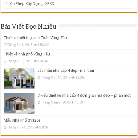
Xin Phép Xây Dựng- XPXD
Bài Viết Đọc Nhiều
Thiết kế biệt thự anh Toàn Vũng Tàu
Tháng Tư 1, 2015
138,340
Thiết kế nhà phố Vũng Tàu
Tháng Tư 3, 2015
120,063
các mẫu nhà cấp 4 đẹp- mái thái
Tháng Một 14, 2018
23,363
7 kiểu thiết kế nhà cấp 4 đơn giản mà đẹp – phần một
Tháng Năm 9, 2015
10,391
Mẫu Nhà Phố 01126a
Tháng Tư 24, 2015
9,826