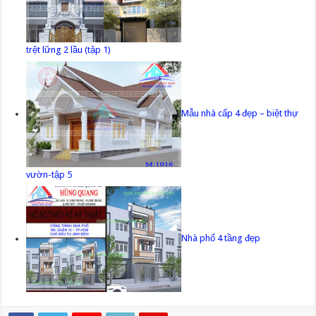
trệt lững 2 lầu (tập 1)
Mẫu nhà cấp 4 đẹp – biệt thự
vườn-tập 5
Nhà phố 4 tầng đẹp