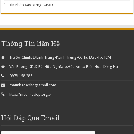
Xin Phép Xây Dựng- XPXD
Thông Tin liên Hệ
Trụ Sở Chính: Đ.Linh Trung-P.Linh Trung-Q.Thủ Đức-Tp.HCM
Văn Phòng ĐD:Đ.Bùi Hữu Nghĩa-p.Hóa An-tp.Biên Hòa-Đồng Nai
0978.158.285
maunhadephq@gmail.com
http://maunhadep.org.vn
Hỏi Đáp Qua Email