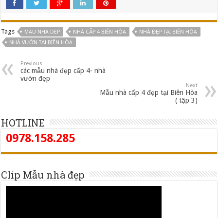
Tags
MAU NHA DEP
NHÀ CẤP 4 BIÊN HÒA
NHÀ ĐẸP TẠI BIÊN HÒA
NHÀ VƯỜN TẠI BIÊN HÒA
Previous
các mẫu nhà đẹp cấp 4- nhà
vườn đẹp
Next
Mẫu nhà cấp 4 đẹp tại Biên Hòa
( tập 3)
HOTLINE
0978.158.285
Clip Mẫu nhà đẹp