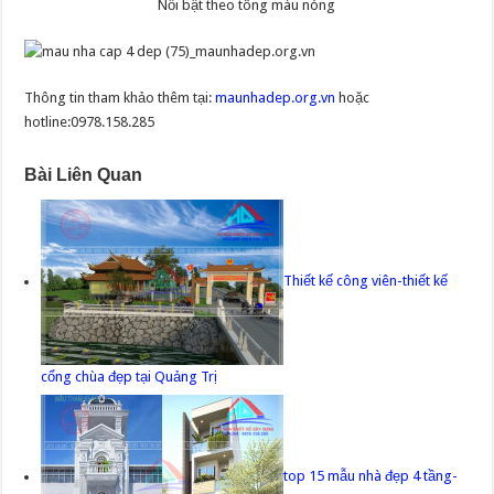
Nổi bật theo tông màu nóng
Thông tin tham khảo thêm tại:
maunhadep.org.vn
hoặc
hotline:0978.158.285
Bài Liên Quan
Thiết kế công viên-thiết kế
cổng chùa đẹp tại Quảng Trị
top 15 mẫu nhà đẹp 4 tầng-