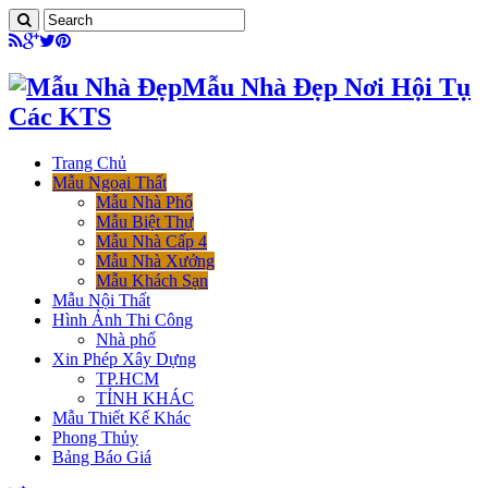
Mẫu Nhà Đẹp Nơi Hội Tụ
Các KTS
Trang Chủ
Mẫu Ngoại Thất
Mẫu Nhà Phố
Mẫu Biệt Thự
Mẫu Nhà Cấp 4
Mẫu Nhà Xưởng
Mẫu Khách Sạn
Mẫu Nội Thất
Hình Ảnh Thi Công
Nhà phố
Xin Phép Xây Dựng
TP.HCM
TỈNH KHÁC
Mẫu Thiết Kế Khác
Phong Thủy
Bảng Báo Giá