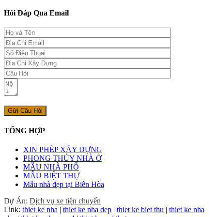
Hỏi Đáp Qua Email
TỔNG HỢP
XIN PHÉP XÂY DỰNG
PHONG THỦY NHÀ Ở
MẪU NHÀ PHỐ
MẪU BIỆT THỰ
Mẫu nhà đẹp tại Biên Hòa
Dự Án:
Dịch vụ xe tiện chuyến
Link:
thiet ke nha
|
thiet ke nha dep
|
thiet ke biet thu
|
thiet ke nha