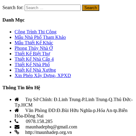
Search for:
Danh Mục
Công Trình Thi Công
Mẫu Nhà Phố Tham Khảo
Mẫu Thiết Kế Khác
Phong Thủy Nhà Ở
Thiết Kế Biệt Thự
Thiết Kế Nhà Cấp 4
Thiết Kế Nhà Phố
Thiết Kế Nhà Xưởng
Xin Phép Xây Dựng- XPXD
Thông Tin liên Hệ
Trụ Sở Chính: Đ.Linh Trung-P.Linh Trung-Q.Thủ Đức-
Tp.HCM
Văn Phòng ĐD:Đ.Bùi Hữu Nghĩa-p.Hóa An-tp.Biên
Hòa-Đồng Nai
0978.158.285
maunhadephq@gmail.com
http://maunhadep.org.vn