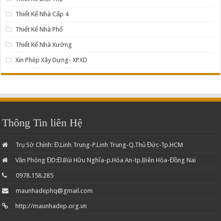
Thiết Kế Nhà Cấp 4
Thiết Kế Nhà Phố
Thiết Kế Nhà Xưởng
Xin Phép Xây Dựng- XPXD
Thông Tin liên Hệ
Trụ Sở Chính: Đ.Linh Trung-P.Linh Trung-Q.Thủ Đức-Tp.HCM
Văn Phòng ĐD:Đ.Bùi Hữu Nghĩa-p.Hóa An-tp.Biên Hòa-Đồng Nai
0978.158.285
maunhadephq@gmail.com
http://maunhadep.org.vn