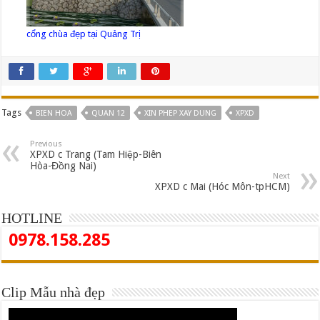
cổng chùa đẹp tại Quảng Trị
Tags
BIEN HOA
QUAN 12
XIN PHEP XAY DUNG
XPXD
Previous
XPXD c Trang (Tam Hiệp-Biên
Hòa-Đồng Nai)
Next
XPXD c Mai (Hóc Môn-tpHCM)
HOTLINE
0978.158.285
Clip Mẫu nhà đẹp