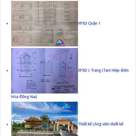
XPXD Quận 1
XPXD c Trang (Tam Hiệp-Biên
Hòa-Đồng Nai)
Thiết kế công viên-thiết kế