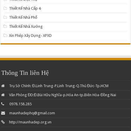
Thiết Kế Nhà Cấp 4
Thiết Kế Nhà Phố
Thiết Kế Nhà Xưởng
Xin Phép Xây Dựng- XPXD
Thông Tin liên Hệ
Trụ Sở Chính: Đ.Linh Trung-P.Linh Trung-Q.Thủ Đức-Tp.HCM
Văn Phòng ĐD:Đ.Bùi Hữu Nghĩa-p.Hóa An-tp.Biên Hòa-Đồng Nai
0978.158.285
maunhadephq@gmail.com
http://maunhadep.org.vn