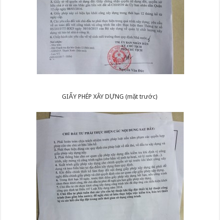
GIẤY PHÉP XÂY DỰNG (mặt trước)