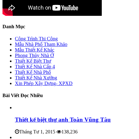
Danh Mục
Công Trình Thi Công
Mẫu Nhà Phố Tham Khảo
Mẫu Thiết Kế Khác
Phong Thủy Nhà Ở
Thiết Kế Biệt Thự
Thiết Kế Nhà Cấp 4
Thiết Kế Nhà Phố
Thiết Kế Nhà Xưởng
Xin Phép Xây Dựng- XPXD
Bài Viết Đọc Nhiều
Thiết kế biệt thự anh Toàn Vũng Tàu
Tháng Tư 1, 2015
138,236