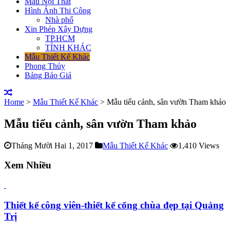
Mẫu Nội Thất
Hình Ảnh Thi Công
Nhà phố
Xin Phép Xây Dựng
TP.HCM
TỈNH KHÁC
Mẫu Thiết Kế Khác
Phong Thủy
Bảng Báo Giá
Home
>
Mẫu Thiết Kế Khác
>
Mẫu tiểu cảnh, sân vườn Tham khảo
Mẫu tiểu cảnh, sân vườn Tham khảo
Tháng Mười Hai 1, 2017
Mẫu Thiết Kế Khác
1,410 Views
Xem Nhiều
Thiết kế công viên-thiết kế cổng chùa đẹp tại Quảng
Trị