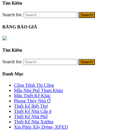
Tìm Kiếm
Search for:
BẢNG BÁO GIÁ
Tìm Kiếm
Search for:
Danh Mục
Công Trình Thi Công
Mẫu Nhà Phố Tham Khảo
Mẫu Thiết Kế Khác
Phong Thủy Nhà Ở
Thiết Kế Biệt Thự
Thiết Kế Nhà Cấp 4
Thiết Kế Nhà Phố
Thiết Kế Nhà Xưởng
Xin Phép Xây Dựng- XPXD