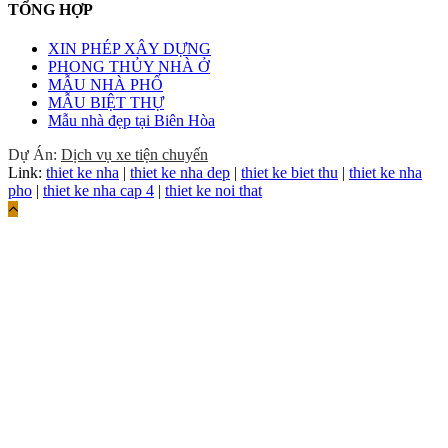
TỔNG HỢP
XIN PHÉP XÂY DỰNG
PHONG THỦY NHÀ Ở
MẪU NHÀ PHỐ
MẪU BIỆT THỰ
Mẫu nhà đẹp tại Biên Hòa
Dự Án:
Dịch vụ xe tiện chuyến
Link:
thiet ke nha
|
thiet ke nha dep
|
thiet ke biet thu
|
thiet ke nha
pho
|
thiet ke nha cap 4
|
thiet ke noi that