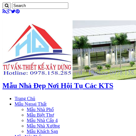
Mẫu Nhà Đẹp Nơi Hội Tụ Các KTS
Trang Chủ
Mẫu Ngoại Thất
Mẫu Nhà Phố
Mẫu Biệt Thự
Mẫu Nhà Cấp 4
Mẫu Nhà Xưởng
Mẫu Khách Sạn