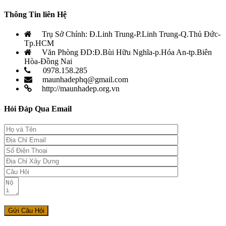
Thông Tin liên Hệ
Trụ Sở Chính: Đ.Linh Trung-P.Linh Trung-Q.Thủ Đức-
Tp.HCM
Văn Phòng ĐD:Đ.Bùi Hữu Nghĩa-p.Hóa An-tp.Biên
Hòa-Đồng Nai
0978.158.285
maunhadephq@gmail.com
http://maunhadep.org.vn
Hỏi Đáp Qua Email