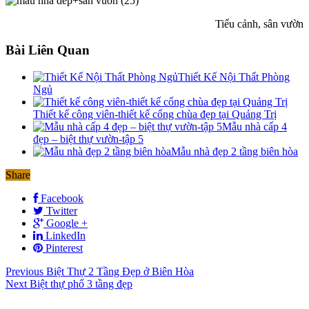
Tiểu cảnh, sân vườn
Bài Liên Quan
Thiết Kế Nội Thất Phòng
Ngủ
Thiết kế công viên-thiết kế cổng chùa đẹp tại Quảng Trị
Mẫu nhà cấp 4
đẹp – biệt thự vườn-tập 5
Mẫu nhà đẹp 2 tầng biên hòa
Share
Facebook
Twitter
Google +
LinkedIn
Pinterest
Previous
Biệt Thự 2 Tầng Đẹp ở Biên Hòa
Next
Biệt thự phố 3 tầng đẹp