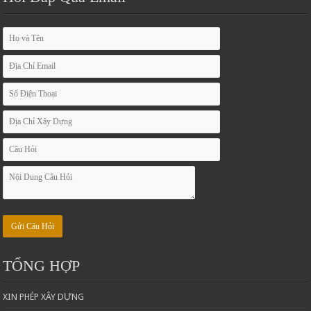
TỔNG HỢP
XIN PHÉP XÂY DỰNG