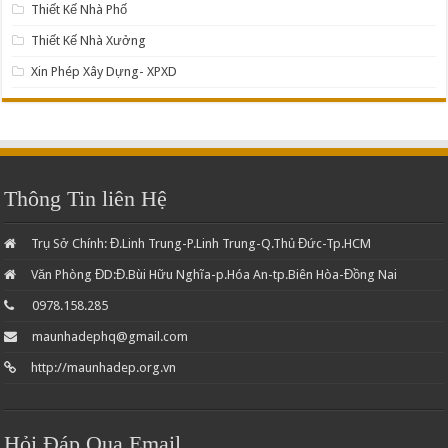
Thiết Kế Nhà Phố
Thiết Kế Nhà Xưởng
Xin Phép Xây Dựng- XPXD
Thông Tin liên Hệ
Trụ Sở Chính: Đ.Linh Trung-P.Linh Trung-Q.Thủ Đức-Tp.HCM
Văn Phòng ĐD:Đ.Bùi Hữu Nghĩa-p.Hóa An-tp.Biên Hòa-Đồng Nai
0978.158.285
maunhadephq@gmail.com
http://maunhadep.org.vn
Hỏi Đáp Qua Email