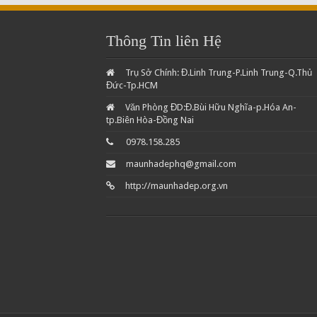
Thông Tin liên Hệ
Trụ Sở Chính: Đ.Linh Trung-P.Linh Trung-Q.Thủ
Đức-Tp.HCM
Văn Phòng ĐD:Đ.Bùi Hữu Nghĩa-p.Hóa An-
tp.Biên Hòa-Đồng Nai
0978.158.285
maunhadephq@gmail.com
http://maunhadep.org.vn