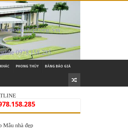
 KHÁC
PHONG THỦY
BẢNG BÁO GIÁ
TLINE
978.158.285
p Mẫu nhà đẹp