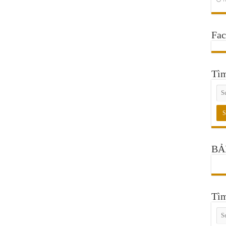
Fa
Tì
BẢ
Tì