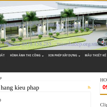
HẤT
HÌNH ẢNH THI CÔNG
XIN PHÉP XÂY DỰNG
MẪU THIẾT KẾ
ap
HO
0
a hang kieu phap
p
Cli