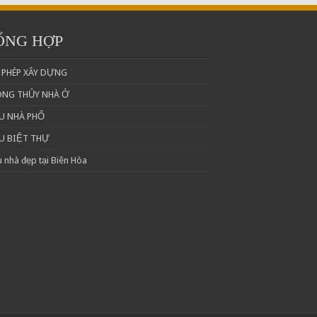
ỔNG HỢP
 PHÉP XÂY DỰNG
ONG THỦY NHÀ Ở
U NHÀ PHỐ
U BIỆT THỰ
 nhà đẹp tại Biên Hòa