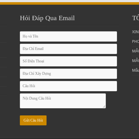
Hỏi Đáp Qua Email
T
XIN
PH
MẪ
MẪ
Mẫu