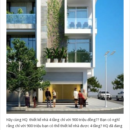
Hãy cùng HQ thiết kế nhà 4 tầng chỉ với 900 triệu đồng?? Bạn có nghĩ
rằng chỉ với 900 triệu bạn có thể thiết kế nhà được 4 tầng? HQ đã đang