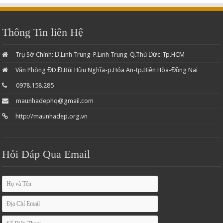
Thông Tin liên Hệ
Trụ Sở Chính: Đ.Linh Trung-P.Linh Trung-Q.Thủ Đức-Tp.HCM
Văn Phòng ĐD:Đ.Bùi Hữu Nghĩa-p.Hóa An-tp.Biên Hòa-Đồng Nai
0978.158.285
maunhadephq@gmail.com
http://maunhadep.org.vn
Hỏi Đáp Qua Email