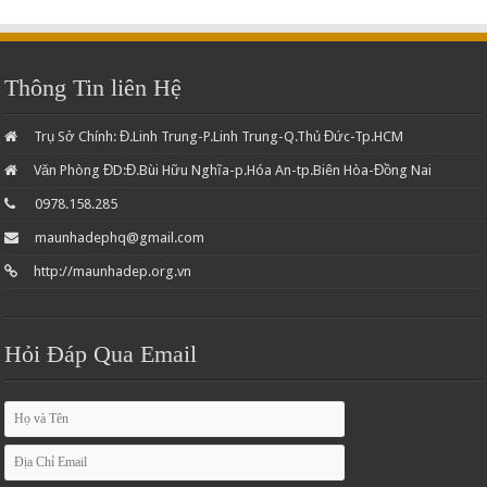
Thông Tin liên Hệ
Trụ Sở Chính: Đ.Linh Trung-P.Linh Trung-Q.Thủ Đức-Tp.HCM
Văn Phòng ĐD:Đ.Bùi Hữu Nghĩa-p.Hóa An-tp.Biên Hòa-Đồng Nai
0978.158.285
maunhadephq@gmail.com
http://maunhadep.org.vn
Hỏi Đáp Qua Email