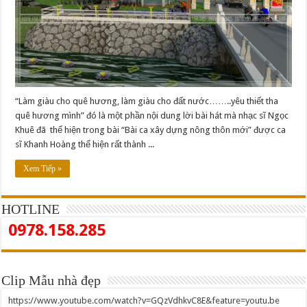
“Làm giàu cho quê hương, làm giàu cho đất nước……..yêu thiết tha
quê hương mình” đó là một phần nội dung lời bài hát mà nhạc sĩ Ngọc
Khuê đã thể hiện trong bài “Bài ca xây dựng nông thôn mới” được ca
sĩ Khanh Hoàng thể hiện rất thành ...
Xem Tiếp »
HOTLINE
0978.158.285
Clip Mẫu nhà đẹp
https://www.youtube.com/watch?v=GQzVdhkvC8E&feature=youtu.be