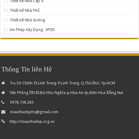
Thiết Kế Nhà Cấp 4
Thiết Kế Nhà Phố
Thiết Kế Nhà Xưởng
Xin Phép Xây Dựng- XPXD
Thông Tin liên Hệ
Trụ Sở Chính: Đ.Linh Trung-P.Linh Trung-Q.Thủ Đức-Tp.HCM
Văn Phòng ĐD:Đ.Bùi Hữu Nghĩa-p.Hóa An-tp.Biên Hòa-Đồng Nai
0978.158.285
maunhadephq@gmail.com
http://maunhadep.org.vn