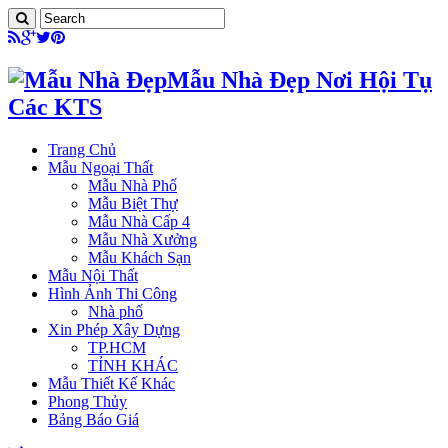
Mẫu Nhà Đẹp Nơi Hội Tụ
Các KTS
Trang Chủ
Mẫu Ngoại Thất
Mẫu Nhà Phố
Mẫu Biệt Thự
Mẫu Nhà Cấp 4
Mẫu Nhà Xưởng
Mẫu Khách Sạn
Mẫu Nội Thất
Hình Ảnh Thi Công
Nhà phố
Xin Phép Xây Dựng
TP.HCM
TỈNH KHÁC
Mẫu Thiết Kế Khác
Phong Thủy
Bảng Báo Giá