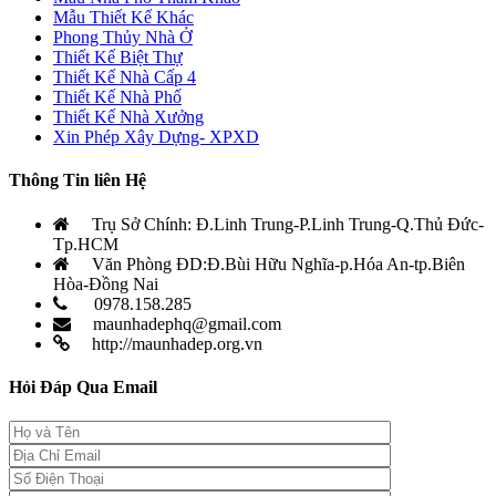
Mẫu Thiết Kế Khác
Phong Thủy Nhà Ở
Thiết Kế Biệt Thự
Thiết Kế Nhà Cấp 4
Thiết Kế Nhà Phố
Thiết Kế Nhà Xưởng
Xin Phép Xây Dựng- XPXD
Thông Tin liên Hệ
Trụ Sở Chính: Đ.Linh Trung-P.Linh Trung-Q.Thủ Đức-
Tp.HCM
Văn Phòng ĐD:Đ.Bùi Hữu Nghĩa-p.Hóa An-tp.Biên
Hòa-Đồng Nai
0978.158.285
maunhadephq@gmail.com
http://maunhadep.org.vn
Hỏi Đáp Qua Email