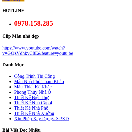
HOTLINE
0978.158.285
Clip Mẫu nhà đẹp
https://www.youtube.com/watch?
v=GQzVdhkvC8E&feature=youtu.be
Danh Mục
Công Trình Thi Công
Mẫu Nhà Phố Tham Khảo
Mẫu Thiết Kế Khác
Phong Thủy Nhà Ở
Thiết Kế Biệt Thự
Thiết Kế Nhà Cấp 4
Thiết Kế Nhà Phố
Thiết Kế Nhà Xưởng
Xin Phép Xây Dựng- XPXD
Bài Viết Đọc Nhiều