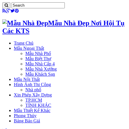
Mẫu Nhà Đẹp Nơi Hội Tụ
Các KTS
Trang Chủ
Mẫu Ngoại Thất
Mẫu Nhà Phố
Mẫu Biệt Thự
Mẫu Nhà Cấp 4
Mẫu Nhà Xưởng
Mẫu Khách Sạn
Mẫu Nội Thất
Hình Ảnh Thi Công
Nhà phố
Xin Phép Xây Dựng
TP.HCM
TỈNH KHÁC
Mẫu Thiết Kế Khác
Phong Thủy
Bảng Báo Giá