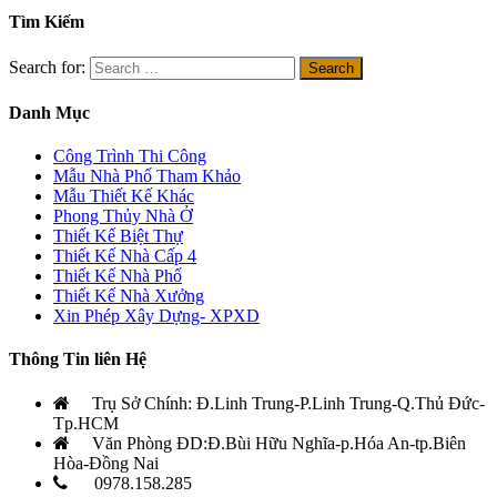
Tìm Kiếm
Search for:
Danh Mục
Công Trình Thi Công
Mẫu Nhà Phố Tham Khảo
Mẫu Thiết Kế Khác
Phong Thủy Nhà Ở
Thiết Kế Biệt Thự
Thiết Kế Nhà Cấp 4
Thiết Kế Nhà Phố
Thiết Kế Nhà Xưởng
Xin Phép Xây Dựng- XPXD
Thông Tin liên Hệ
Trụ Sở Chính: Đ.Linh Trung-P.Linh Trung-Q.Thủ Đức-
Tp.HCM
Văn Phòng ĐD:Đ.Bùi Hữu Nghĩa-p.Hóa An-tp.Biên
Hòa-Đồng Nai
0978.158.285