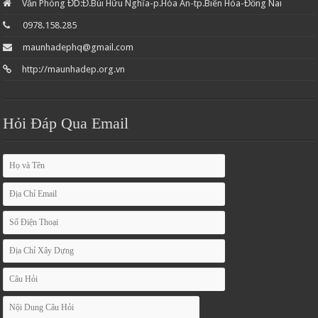
Văn Phòng ĐD:Đ.Bùi Hữu Nghĩa-p.Hóa An-tp.Biên Hòa-Đồng Nai
0978.158.285
maunhadephq@gmail.com
http://maunhadep.org.vn
Hỏi Đáp Qua Email