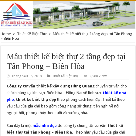
Home
>
Thiết Kế Biệt Thự
>
Mẫu thiết kế biệt thự 2 tầng đẹp tại Tân Phong
– Biên Hòa
Mẫu thiết kế biệt thự 2 tầng đẹp tại
Tân Phong – Biên Hòa
Tháng Sáu 15, 2018
Thiết Kế Biệt Thự
2,988 Views
Công ty tư vấn thiết kế xây dựng Hùng Quan
g chuyên tư vấn cho
khách hàng tại khu vực Biên Hòa – Đồng Nai về lĩnh vực
thiết kế nhà
phố
,
thiết kế biệt thự đẹp
theo phong cách hiện đại. Thiết kế theo
yêu cầu của gia chủ bao gồm công năng sử dụng, tiện nghi về nội
ngoại thất, phong thủy theo tuổi và hướng nhà.
Sau đây là một
mẫu nhà đẹp
do công ty chúng tôi
tư vấn thiết kế
biệt thự tại Tân Phong – Biên Hòa
. Theo như yêu cầu của gia chủ