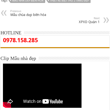
Tags
MAU NHA DEP BIEN HOA
THIẾT KẾ BIỆT THỰ 2 TẦNG ĐẸP
Previous
Mẫu chùa đẹp biên hòa
Next
XPXD Quận 1
HOTLINE
0978.158.285
Clip Mẫu nhà đẹp