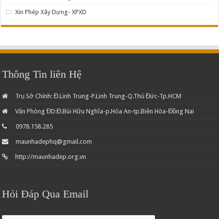
Xin Phép Xây Dựng- XPXD
Thông Tin liên Hệ
Trụ Sở Chính: Đ.Linh Trung-P.Linh Trung-Q.Thủ Đức-Tp.HCM
Văn Phòng ĐD:Đ.Bùi Hữu Nghĩa-p.Hóa An-tp.Biên Hòa-Đồng Nai
0978.158.285
maunhadephq@gmail.com
http://maunhadep.org.vn
Hỏi Đáp Qua Email