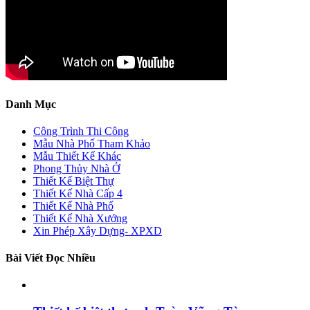
Danh Mục
Công Trình Thi Công
Mẫu Nhà Phố Tham Khảo
Mẫu Thiết Kế Khác
Phong Thủy Nhà Ở
Thiết Kế Biệt Thự
Thiết Kế Nhà Cấp 4
Thiết Kế Nhà Phố
Thiết Kế Nhà Xưởng
Xin Phép Xây Dựng- XPXD
Bài Viết Đọc Nhiều