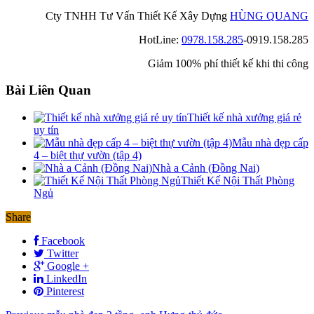
Cty TNHH Tư Vấn Thiết Kế Xây Dựng
HÙNG QUANG
HotLine:
0978.158.285
-0919.158.285
Giảm 100% phí thiết kế khi thi công
Bài Liên Quan
Thiết kế nhà xưởng giá rẻ
uy tín
Mẫu nhà đẹp cấp
4 – biệt thự vườn (tập 4)
Nhà a Cảnh (Đồng Nai)
Thiết Kế Nội Thất Phòng
Ngủ
Share
Facebook
Twitter
Google +
LinkedIn
Pinterest