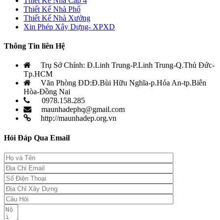
Thiết Kế Nhà Cấp 4
Thiết Kế Nhà Phố
Thiết Kế Nhà Xưởng
Xin Phép Xây Dựng- XPXD
Thông Tin liên Hệ
Trụ Sở Chính: Đ.Linh Trung-P.Linh Trung-Q.Thủ Đức-
Tp.HCM
Văn Phòng ĐD:Đ.Bùi Hữu Nghĩa-p.Hóa An-tp.Biên
Hòa-Đồng Nai
0978.158.285
maunhadephq@gmail.com
http://maunhadep.org.vn
Hỏi Đáp Qua Email