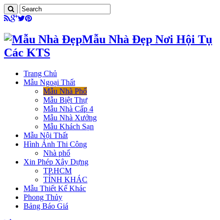
Mẫu Nhà Đẹp Nơi Hội Tụ
Các KTS
Trang Chủ
Mẫu Ngoại Thất
Mẫu Nhà Phố
Mẫu Biệt Thự
Mẫu Nhà Cấp 4
Mẫu Nhà Xưởng
Mẫu Khách Sạn
Mẫu Nội Thất
Hình Ảnh Thi Công
Nhà phố
Xin Phép Xây Dựng
TP.HCM
TỈNH KHÁC
Mẫu Thiết Kế Khác
Phong Thủy
Bảng Báo Giá