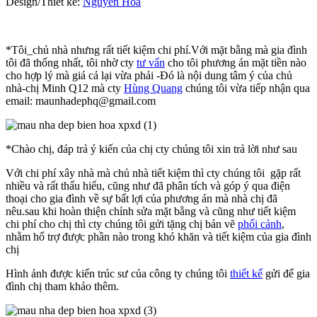
Design/Thiết kế:
Nguyễn Hòa
*Tôi_chủ nhà nhưng rất tiết kiệm chi phí.Với mặt bằng mà gia đình
tôi đã thống nhất, tôi nhờ cty
tư vấn
cho tôi phương án mặt tiền nào
cho hợp lý mà giá cả lại vừa phải -Đó là nội dung tâm ý của chủ
nhà-chị Minh Q12 mà cty
Hùng Quang
chúng tôi vừa tiếp nhận qua
email: maunhadephq@gmail.com
*Chào chị, đáp trả ý kiến của chị cty chúng tôi xin trả lời như sau
Với chi phí xây nhà mà chủ nhà tiết kiệm thì cty chúng tôi gặp rất
nhiều và rất thấu hiểu, cũng như đã phân tích và góp ý qua điện
thoại cho gia đình về sự bất lợi của phương án mà nhà chị đã
nêu.sau khi hoàn thiện chỉnh sửa mặt bằng và cũng như tiết kiệm
chi phí cho chị thì cty chúng tôi gửi tặng chị bản vẽ
phối cảnh
,
nhằm hổ trợ được phần nào trong khó khăn và tiết kiệm của gia đình
chị
Hình ảnh được kiến trúc sư của công ty chúng tôi
thiết kế
gửi để gia
đình chị tham khảo thêm.