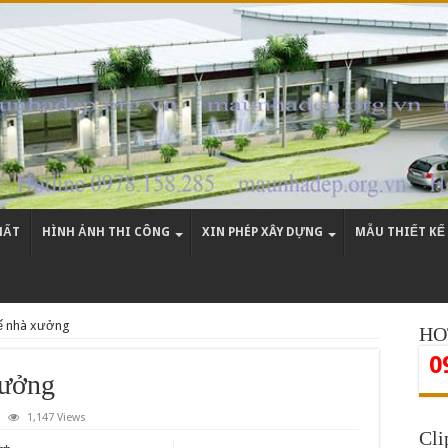
HẤT
HÌNH ẢNH THI CÔNG
XIN PHÉP XÂY DỰNG
MẪU THIẾT KẾ
kế nhà xưởng
HO
0
xưởng
1,147 Views
Cli