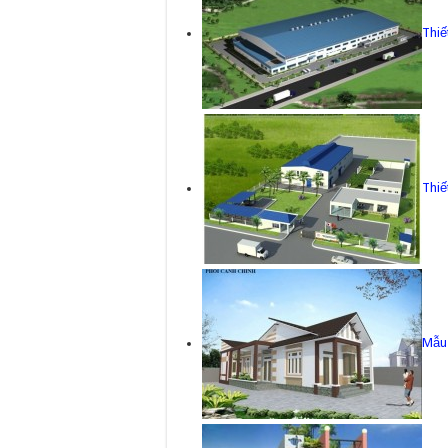
Thiế
Thiế
Mẫu 