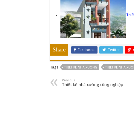
Thiế
Share
Facebook
Twitter
Tags
THIET KE NHA XUONG
THIET KE NHA XU
Previous
Thiết kế nhà xưởng công nghiệp