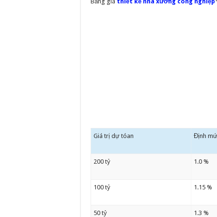
Bảng giá
thiết kế nhà xường công nghiệp
Giá trị dự tóan
Định mức
200 tỷ
1.0 %
100 tỷ
1.15 %
50 tỷ
1.3 %