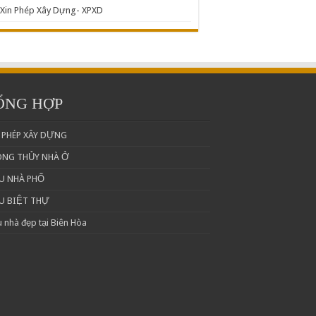
Xin Phép Xây Dựng- XPXD
ỔNG HỢP
 PHÉP XÂY DỰNG
ONG THỦY NHÀ Ở
U NHÀ PHỐ
U BIỆT THỰ
 nhà đẹp tại Biên Hòa