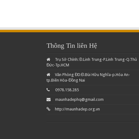
Thông Tin liên Hệ
Trụ Sở Chính: Đ.Linh Trung-P.Linh Trung-Q.Thủ
Đức-Tp.HCM
Văn Phòng ĐD:Đ.Bùi Hữu Nghĩa-p.Hóa An-
tp.Biên Hòa-Đồng Nai
0978.158.285
maunhadephq@gmail.com
http://maunhadep.org.vn