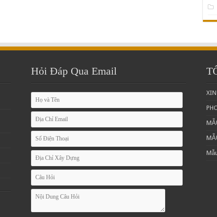
Hỏi Đáp Qua Email
T
XIN
PH
MẪ
MẪ
Mẫu