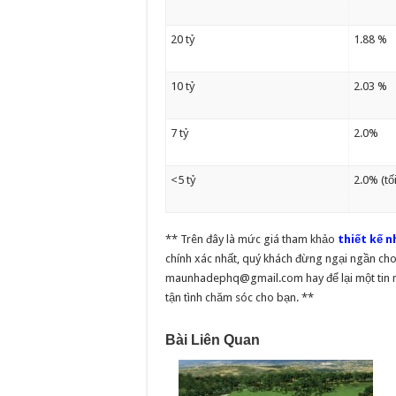
20 tỷ
1.88 %
10 tỷ
2.03 %
7 tỷ
2.0%
<5 tỷ
2.0% (tố
** Trên đây là mức giá tham khảo
thiết kế n
chính xác nhất, quý khách đừng ngại ngần cho 
maunhadephq@gmail.com hay để lại một tin nh
tận tình chăm sóc cho bạn. **
Bài Liên Quan