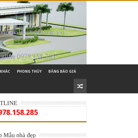
 KHÁC
PHONG THỦY
BẢNG BÁO GIÁ
TLINE
978.158.285
p Mẫu nhà đẹp